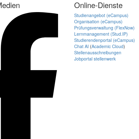
Medien
Online-Dienste
Studienangebot (eCampus)
Organisation (eCampus)
Prüfungsverwaltung (FlexNow)
Lernmanagement (Stud.IP)
Studierendenportal (eCampus)
Chat AI
(
Academic Cloud
)
Stellenausschreibungen
Jobportal stellenwerk