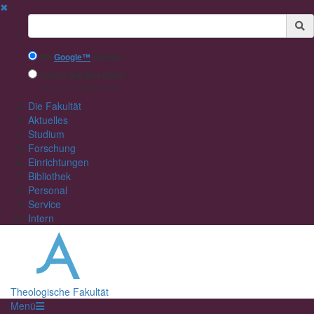
✖
Suchbegriff
Mit
Google™
suchen
Interne Suche nutzen
(eingeschränkte Ergebnisqualität)
Die Fakultät
Aktuelles
Studium
Forschung
Einrichtungen
Bibliothek
Personal
Service
Intern
Theologische Fakultät
Menü