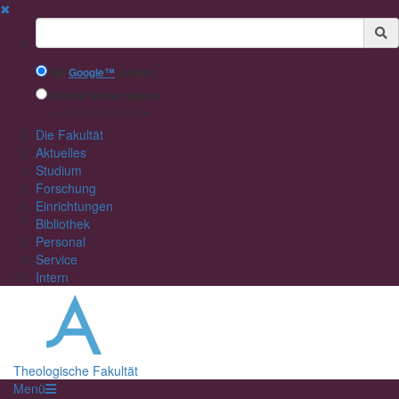
✖
Suchbegriff
Mit
Google™
suchen
Interne Suche nutzen
(eingeschränkte Ergebnisqualität)
Die Fakultät
Aktuelles
Studium
Forschung
Einrichtungen
Bibliothek
Personal
Service
Intern
Theologische Fakultät
Menü