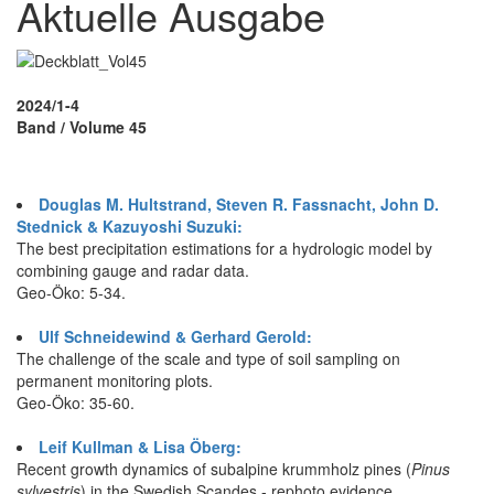
Aktuelle Ausgabe
2024/1-4
Band / Volume 45
Douglas M. Hultstrand, Steven R. Fassnacht, John D.
Stednick & Kazuyoshi Suzuki:
The best precipitation estimations for a hydrologic model by
combining gauge and radar data.
Geo-Öko: 5-34.
Ulf Schneidewind & Gerhard Gerold:
The challenge of the scale and type of soil sampling on
permanent monitoring plots.
Geo-Öko: 35-60.
Leif Kullman & Lisa Öberg:
Recent growth dynamics of subalpine krummholz pines (
Pinus
sylvestris
) in the Swedish Scandes - rephoto evidence.