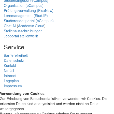
Studienangebot (eCampus)
Organisation (eCampus)
Prüfungsverwaltung (FlexNow)
Lernmanagement (Stud.IP)
Studierendenportal (eCampus)
Chat AI
(
Academic Cloud
)
Stellenausschreibungen
Jobportal stellenwerk
Service
Barrierefreiheit
Datenschutz
Kontakt
Notfall
Intranet
Lageplan
Impressum
Verwendung von Cookies
Zur Erhebung von Besucherstatistiken verwenden wir Cookies. Die
erfassten Daten sind anonymisiert und werden nicht an Dritte
weitergegeben.
Weitere Informationen zu Cookies erhalten Sie in unserer