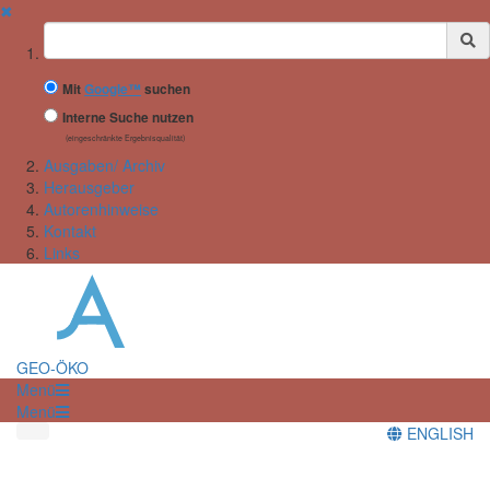
✖
Suchbegriff
Mit
Google™
suchen
Interne Suche nutzen
(eingeschränkte Ergebnisqualität)
Ausgaben/ Archiv
Herausgeber
Autorenhinweise
Kontakt
Links
GEO-ÖKO
Menü
Menü
ENGLISH