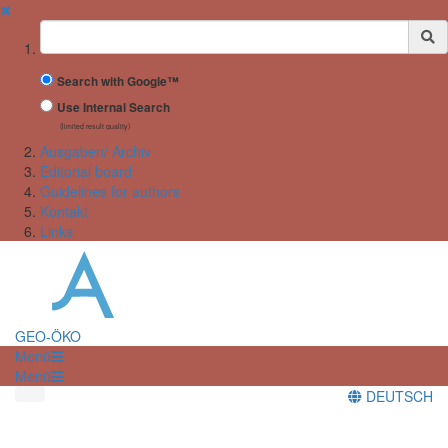
✖
Suchbegriff
Search with Google™
Use Internal Search
(limited result quality)
Ausgaben/ Archiv
Editorial board
Guidelines for authors
Kontakt
Links
GEO-ÖKO
Menü
Menü
DEUTSCH