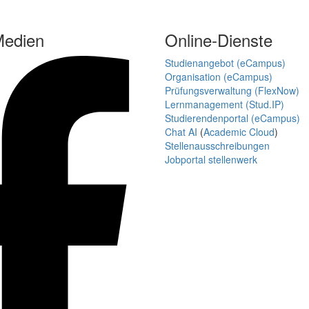
Medien
Online-Dienste
Studienangebot (eCampus)
Organisation (eCampus)
Prüfungsverwaltung (FlexNow)
Lernmanagement (Stud.IP)
Studierendenportal (eCampus)
Chat AI
(
Academic Cloud
)
Stellenausschreibungen
Jobportal stellenwerk