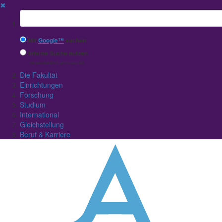
✖
Suchbegriff
Mit
Google™
suchen
Interne Suche nutzen
(eingeschränkte Ergebnisqualität)
Die Fakultät
Einrichtungen
Forschung
Studium
International
Gleichstellung
Beruf & Karriere