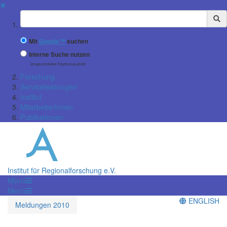
✖
Suchbegriff
Mit
Google™
suchen
Interne Suche nutzen
(eingeschränkte Ergebnisqualität)
Forschung
Serviceleistungen
Institut
MitarbeiterInnen
Publikationen
Institut für Regionalforschung e.V.
Menü
Menü
ENGLISH
Meldungen 2010