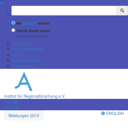
✖
Suchbegriff
Mit
Google™
suchen
Interne Suche nutzen
(eingeschränkte Ergebnisqualität)
Forschung
Serviceleistungen
Institut
MitarbeiterInnen
Publikationen
Institut für Regionalforschung e.V.
Menü
Menü
ENGLISH
Meldungen 2010