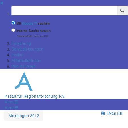
✖
Suchbegriff
Mit
Google™
suchen
Interne Suche nutzen
(eingeschränkte Ergebnisqualität)
Forschung
Serviceleistungen
Institut
MitarbeiterInnen
Publikationen
Institut für Regionalforschung e.V.
Menü
Menü
ENGLISH
Meldungen 2012