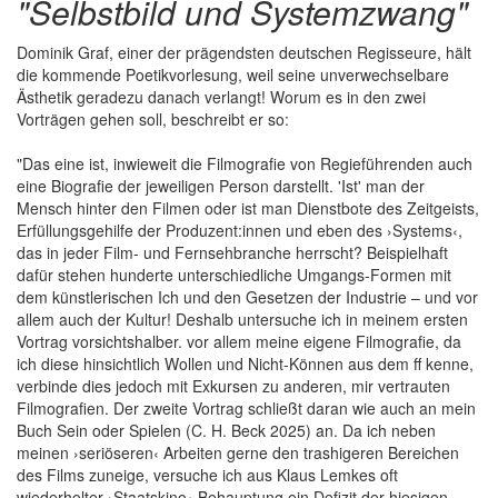
"Selbstbild und Systemzwang"
Dominik Graf, einer der prägendsten deutschen Regisseure, hält
die kommende Poetikvorlesung, weil seine unverwechselbare
Ästhetik geradezu danach verlangt! Worum es in den zwei
Vorträgen gehen soll, beschreibt er so:
"Das eine ist, inwieweit die Filmografie von Regieführenden auch
eine Biografie der jeweiligen Person darstellt. 'Ist' man der
Mensch hinter den Filmen oder ist man Dienstbote des Zeitgeists,
Erfüllungsgehilfe der Produzent:innen und eben des ›Systems‹,
das in jeder Film- und Fernsehbranche herrscht? Beispielhaft
dafür stehen hunderte unterschiedliche Umgangs-Formen mit
dem künstlerischen Ich und den Gesetzen der Industrie – und vor
allem auch der Kultur! Deshalb untersuche ich in meinem ersten
Vortrag vorsichtshalber. vor allem meine eigene Filmografie, da
ich diese hinsichtlich Wollen und Nicht-Können aus dem ff kenne,
verbinde dies jedoch mit Exkursen zu anderen, mir vertrauten
Filmografien. Der zweite Vortrag schließt daran wie auch an mein
Buch Sein oder Spielen (C. H. Beck 2025) an. Da ich neben
meinen ›seriöseren‹ Arbeiten gerne den trashigeren Bereichen
des Films zuneige, versuche ich aus Klaus Lemkes oft
wiederholter ›Staatskino‹-Behauptung ein Defizit der hiesigen