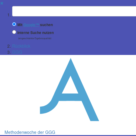
✖
Suchbegriff
Mit
Google™
suchen
Interne Suche nutzen
(eingeschränkte Ergebnisqualität)
Rückblick
GGG
Methodenwoche der GGG