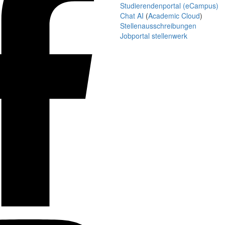
Studierendenportal (eCampus)
Chat AI
(
Academic Cloud
)
Stellenausschreibungen
Jobportal stellenwerk