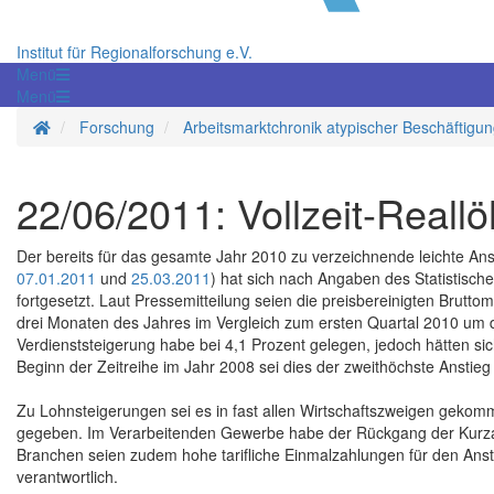
Institut für Regionalforschung e.V.
Menü
Menü
Startseite
Forschung
Arbeitsmarktchronik atypischer Beschäftigu
22/06/2011: Vollzeit-Reallö
Der bereits für das gesamte Jahr 2010 zu verzeichnende leichte An
07.01.2011
und
25.03.2011
) hat sich nach Angaben des Statistisc
fortgesetzt. Laut Pressemitteilung seien die preisbereinigten Brutto
drei Monaten des Jahres im Vergleich zum ersten Quartal 2010 um du
Verdienststeigerung habe bei 4,1 Prozent gelegen, jedoch hätten si
Beginn der Zeitreihe im Jahr 2008 sei dies der zweithöchste Anstieg
Zu Lohnsteigerungen sei es in fast allen Wirtschaftszweigen geko
gegeben. Im Verarbeitenden Gewerbe habe der Rückgang der Kurzarbe
Branchen seien zudem hohe tarifliche Einmalzahlungen für den Anst
verantwortlich.