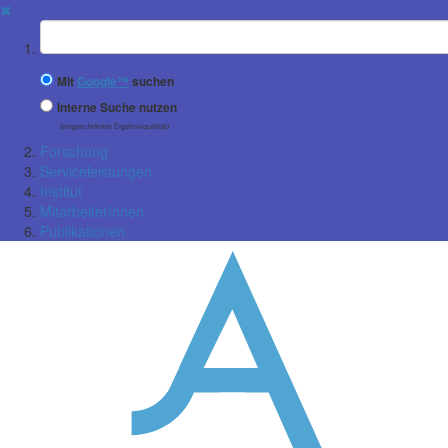
✖
Suchbegriff
Mit
Google™
suchen
Interne Suche nutzen
(eingeschränkte Ergebnisqualität)
Forschung
Serviceleistungen
Institut
MitarbeiterInnen
Publikationen