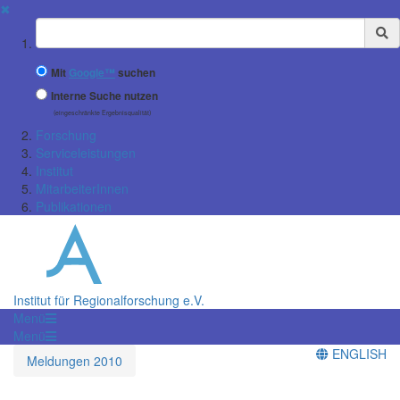
✖
Suchbegriff
Mit
Google™
suchen
Interne Suche nutzen
(eingeschränkte Ergebnisqualität)
Forschung
Serviceleistungen
Institut
MitarbeiterInnen
Publikationen
Institut für Regionalforschung e.V.
Menü
Menü
ENGLISH
Meldungen 2010