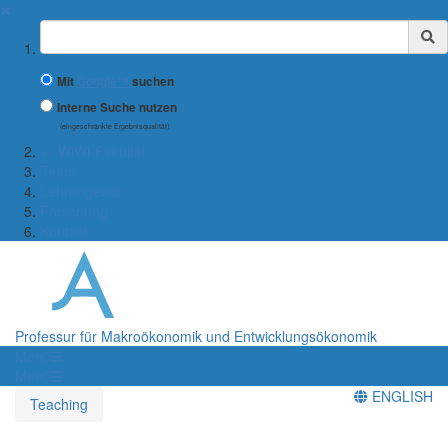
✖
Suchbegriff
Mit
Google™
suchen
Interne Suche nutzen
(eingeschränkte Ergebnisqualität)
← WiWi-Fakultät
Team
Lehrangebot
Forschung
Kontakt
Professur für Makroökonomik und Entwicklungsökonomik
Menü
Menü
ENGLISH
Teaching