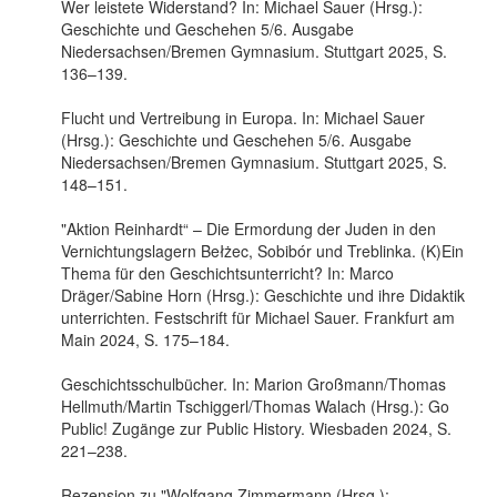
Wer leistete Widerstand? In: Michael Sauer (Hrsg.):
Geschichte und Geschehen 5/6. Ausgabe
Niedersachsen/Bremen Gymnasium. Stuttgart 2025, S.
136–139.
Flucht und Vertreibung in Europa. In: Michael Sauer
(Hrsg.): Geschichte und Geschehen 5/6. Ausgabe
Niedersachsen/Bremen Gymnasium. Stuttgart 2025, S.
148–151.
"Aktion Reinhardt“ – Die Ermordung der Juden in den
Vernichtungslagern Bełżec, Sobibór und Treblinka. (K)Ein
Thema für den Geschichtsunterricht? In: Marco
Dräger/Sabine Horn (Hrsg.): Geschichte und ihre Didaktik
unterrichten. Festschrift für Michael Sauer. Frankfurt am
Main 2024, S. 175–184.
Geschichtsschulbücher. In: Marion Großmann/Thomas
Hellmuth/Martin Tschiggerl/Thomas Walach (Hrsg.): Go
Public! Zugänge zur Public History. Wiesbaden 2024, S.
221–238.
Rezension zu "Wolfgang Zimmermann (Hrsg.):