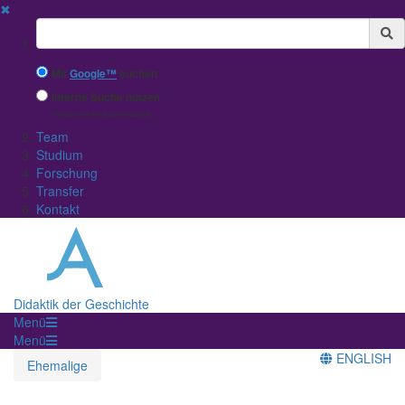
✖
Suchbegriff
Mit
Google™
suchen
Interne Suche nutzen
(eingeschränkte Ergebnisqualität)
Team
Studium
Forschung
Transfer
Kontakt
Didaktik der Geschichte
Menü
Menü
ENGLISH
Ehemalige