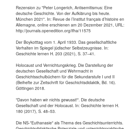
Rezension zu "Peter Longerich, Antisemitismus: Eine
deutsche Geschichte. Von der Aufklärung bis heute.
München 2021". In: Revue de l’Institut français d’histoire en
Allemagne, online erschienen am 20 Dezember 2021, URL:
http://journals.openedition.org/ifha/11575
Der Boykotttag vom 1. April 1933. Das gesellschaftliche
Verhalten im Spiegel jüdischer Selbstzeugnisse. In:
Geschichte lernen H. 203 (2021), S. 37–41.
Holocaust und Vernichtungskrieg. Die Darstellung der
deutschen Gesellschaft und Wehrmacht in
Geschichtsschulbüchern für die Sekundarstufe I und II
(Beihefte zur Zeitschrift für Geschichtsdidaktik, Bd. 16).
Göttingen 2018.
"Davon haben wir nichts gewusst!". Die deutsche
Gesellschaft und der Holocaust. In: Geschichte lernen H.
180 (2017), S. 48–53.
Die NS-"Euthanasie" als Thema des Geschichtsunterrichts.
Geschichtsdidaktische Potenziale und unterrichtspraktische