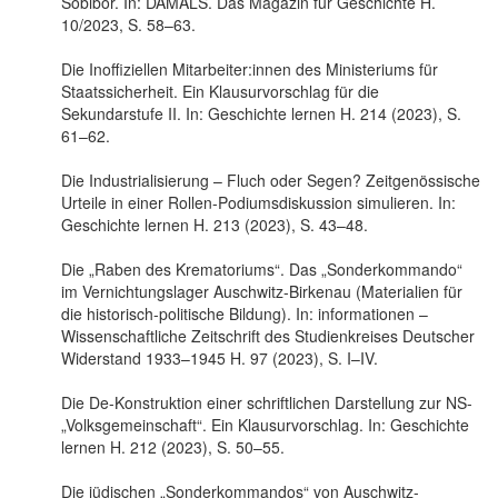
Sobibor. In: DAMALS. Das Magazin für Geschichte H.
10/2023, S. 58–63.
Die Inoffiziellen Mitarbeiter:innen des Ministeriums für
Staatssicherheit. Ein Klausurvorschlag für die
Sekundarstufe II. In: Geschichte lernen H. 214 (2023), S.
61–62.
Die Industrialisierung – Fluch oder Segen? Zeitgenössische
Urteile in einer Rollen-Podiumsdiskussion simulieren. In:
Geschichte lernen H. 213 (2023), S. 43–48.
Die „Raben des Krematoriums“. Das „Sonderkommando“
im Vernichtungslager Auschwitz-Birkenau (Materialien für
die historisch-politische Bildung). In: informationen –
Wissenschaftliche Zeitschrift des Studienkreises Deutscher
Widerstand 1933–1945 H. 97 (2023), S. I–IV.
Die De-Konstruktion einer schriftlichen Darstellung zur NS-
„Volksgemeinschaft“. Ein Klausurvorschlag. In: Geschichte
lernen H. 212 (2023), S. 50–55.
Die jüdischen „Sonderkommandos“ von Auschwitz-