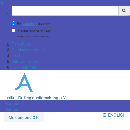
✖
Suchbegriff
Mit
Google™
suchen
Interne Suche nutzen
(eingeschränkte Ergebnisqualität)
Forschung
Serviceleistungen
Institut
MitarbeiterInnen
Publikationen
Institut für Regionalforschung e.V.
Menü
Menü
ENGLISH
Meldungen 2010