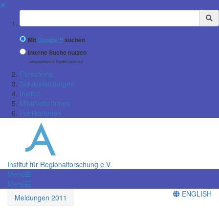
✖
Suchbegriff
Mit
Google™
suchen
Interne Suche nutzen
(eingeschränkte Ergebnisqualität)
Forschung
Serviceleistungen
Institut
MitarbeiterInnen
Publikationen
Institut für Regionalforschung e.V.
Menü
Menü
ENGLISH
Meldungen 2011