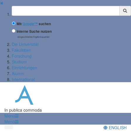
✖
Suchbegriff
Mit
Google™
suchen
Interne Suche nutzen
(eingeschränkte Ergebnisqualität)
Die Universität
Fakultäten
Forschung
Studium
Einrichtungen
Alumni
International
In publica commoda
Menü
Menü
ENGLISH