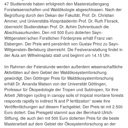
47 Studierende haben erfolgreich den Masterstudiengang
Forstwissenschaften und Waldökologie abgeschlossen. Nach der
Begrüßung durch den Dekan der Fakultät, Prof. Dr. Christian
Ammer, und Universitäts-Vizepräsidentin Prof. Dr. Ruth Florack,
überreicht Studiendekan Prof. Dr. Achim Dohrenbusch die
Abschlussurkunden. Den mit 500 Euro dotierten Sayn-
Wittgenstein’schen Forstlichen Förderpreis erhält Franz van
Elsbergen. Der Preis wird persönlich von Gustav Prinz zu Sayn-
Wittgenstein-Berleburg überreicht. Die Festveranstaltung findet in
der Aula am Wilhelmsplatz statt und beginnt um 14.15 Uhr.
Im Rahmen der Feierstunde werden außerdem wissenschaftliche
Aktivitäten auf dem Gebiet der Waldökosystemforschung
gewürdigt. Den Göttinger Preis für Waldökosystemforschung
erhält Dr. Amanda Matson von der Universität Göttingen,
Professur für Ökopedologie der Tropen und Subtropen, für ihre
Arbeit „Nitrogen cycling in canopy soils of tropical montane forests
responds rapidly to indirect N and P fertilization” sowie ihre
Veröffentlichungen auf diesem Fachgebiet. Der Preis ist mit 2.500
Euro dotiert. Das Preisgeld stammt aus der Bernhard-Ulrich-
Stiftung, die auch den mit 500 Euro dotierten Preis für die beste
Masterarbeit auf dem Gebiet der Ökosystemforschung an der