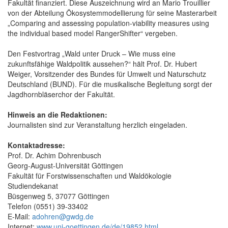
Fakultät finanziert. Diese Auszeichnung wird an Mario Trouillier
von der Abteilung Ökosystemmodellierung für seine Masterarbeit
„Comparing and assessing population-viability measures using
the individual based model RangerShifter“ vergeben.
Den Festvortrag „Wald unter Druck – Wie muss eine
zukunftsfähige Waldpolitik aussehen?“ hält Prof. Dr. Hubert
Weiger, Vorsitzender des Bundes für Umwelt und Naturschutz
Deutschland (BUND). Für die musikalische Begleitung sorgt der
Jagdhornbläserchor der Fakultät.
Hinweis an die Redaktionen:
Journalisten sind zur Veranstaltung herzlich eingeladen.
Kontaktadresse:
Prof. Dr. Achim Dohrenbusch
Georg-August-Universität Göttingen
Fakultät für Forstwissenschaften und Waldökologie
Studiendekanat
Büsgenweg 5, 37077 Göttingen
Telefon (0551) 39-33402
E-Mail:
adohren@gwdg.de
Internet:
www.uni-goettingen.de/de/19852.html