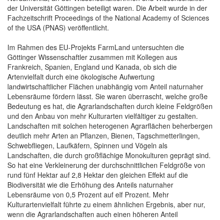
der Universität Göttingen beteiligt waren. Die Arbeit wurde in der
Fachzeitschrift Proceedings of the National Academy of Sciences
of the USA (PNAS) veröffentlicht.
Im Rahmen des EU-Projekts FarmLand untersuchten die
Göttinger Wissenschaftler zusammen mit Kollegen aus
Frankreich, Spanien, England und Kanada, ob sich die
Artenvielfalt durch eine ökologische Aufwertung
landwirtschaftlicher Flächen unabhängig vom Anteil naturnaher
Lebensräume fördern lässt. Sie waren überrascht, welche große
Bedeutung es hat, die Agrarlandschaften durch kleine Feldgrößen
und den Anbau von mehr Kulturarten vielfältiger zu gestalten.
Landschaften mit solchen heterogenen Agrarflächen beherbergen
deutlich mehr Arten an Pflanzen, Bienen, Tagschmetterlingen,
Schwebfliegen, Laufkäfern, Spinnen und Vögeln als
Landschaften, die durch großflächige Monokulturen geprägt sind.
So hat eine Verkleinerung der durchschnittlichen Feldgröße von
rund fünf Hektar auf 2,8 Hektar den gleichen Effekt auf die
Biodiversität wie die Erhöhung des Anteils naturnaher
Lebensräume von 0,5 Prozent auf elf Prozent. Mehr
Kulturartenvielfalt führte zu einem ähnlichen Ergebnis, aber nur,
wenn die Agrarlandschaften auch einen höheren Anteil