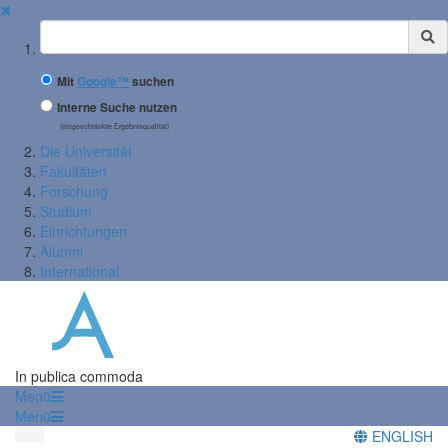
✖
Suchbegriff
Mit
Google™
suchen
Interne Suche nutzen
(eingeschränkte Ergebnisqualität)
Die Universität
Fakultäten
Forschung
Studium
Einrichtungen
Alumni
International
In publica commoda
Menü
Menü
ENGLISH