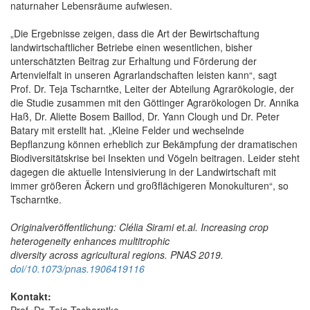
naturnaher Lebensräume aufwiesen.
„Die Ergebnisse zeigen, dass die Art der Bewirtschaftung
landwirtschaftlicher Betriebe einen wesentlichen, bisher
unterschätzten Beitrag zur Erhaltung und Förderung der
Artenvielfalt in unseren Agrarlandschaften leisten kann“, sagt
Prof. Dr. Teja Tscharntke, Leiter der Abteilung Agrarökologie, der
die Studie zusammen mit den Göttinger Agrarökologen Dr. Annika
Haß, Dr. Aliette Bosem Baillod, Dr. Yann Clough und Dr. Peter
Batary mit erstellt hat. „Kleine Felder und wechselnde
Bepflanzung können erheblich zur Bekämpfung der dramatischen
Biodiversitätskrise bei Insekten und Vögeln beitragen. Leider steht
dagegen die aktuelle Intensivierung in der Landwirtschaft mit
immer größeren Äckern und großflächigeren Monokulturen“, so
Tscharntke.
Originalveröffentlichung: Clélia Sirami et.al. Increasing crop
heterogeneity enhances multitrophic
diversity across agricultural regions.
PNAS 2019.
doi/10.1073/pnas.1906419116
Kontakt:
Prof. Dr. Teja Tscharntke