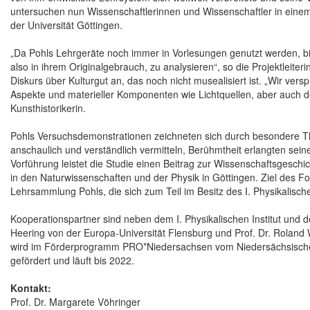
untersuchen nun Wissenschaftlerinnen und Wissenschaftler in eine
der Universität Göttingen.
„Da Pohls Lehrgeräte noch immer in Vorlesungen genutzt werden, bie
also in ihrem Originalgebrauch, zu analysieren“, so die Projektleiter
Diskurs über Kulturgut an, das noch nicht musealisiert ist. „Wir ve
Aspekte und materieller Komponenten wie Lichtquellen, aber auch de
Kunsthistorikerin.
Pohls Versuchsdemonstrationen zeichneten sich durch besondere T
anschaulich und verständlich vermitteln, Berühmtheit erlangten sei
Vorführung leistet die Studie einen Beitrag zur Wissenschaftsgesch
in den Naturwissenschaften und der Physik in Göttingen. Ziel des Fo
Lehrsammlung Pohls, die sich zum Teil im Besitz des I. Physikalischen
Kooperationspartner sind neben dem I. Physikalischen Institut und de
Heering von der Europa-Universität Flensburg und Prof. Dr. Roland 
wird im Förderprogramm PRO*Niedersachsen vom Niedersächsischen 
gefördert und läuft bis 2022.
Kontakt:
Prof. Dr. Margarete Vöhringer