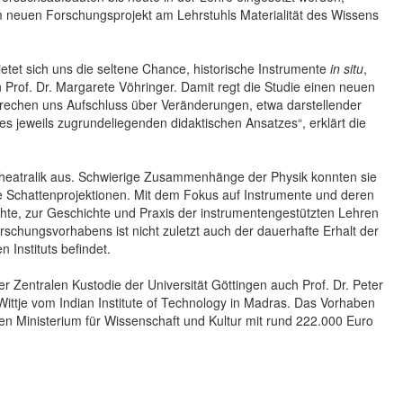
m neuen Forschungsprojekt am Lehrstuhls Materialität des Wissens
tet sich uns die seltene Chance, historische Instrumente
in situ
,
in Prof. Dr. Margarete Vöhringer. Damit regt die Studie einen neuen
rsprechen uns Aufschluss über Veränderungen, etwa darstellender
s jeweils zugrundeliegenden didaktischen Ansatzes“, erklärt die
heatralik aus. Schwierige Zusammenhänge der Physik konnten sie
ne Schattenprojektionen. Mit dem Fokus auf Instrumente und deren
ichte, zur Geschichte und Praxis der instrumentengestützten Lehren
rschungsvorhabens ist nicht zuletzt auch der dauerhafte Erhalt der
 Instituts befindet.
r Zentralen Kustodie der Universität Göttingen auch Prof. Dr. Peter
Wittje vom Indian Institute of Technology in Madras. Das Vorhaben
Ministerium für Wissenschaft und Kultur mit rund 222.000 Euro