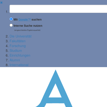
✖
Suchbegriff
Mit
Google™
suchen
Interne Suche nutzen
(eingeschränkte Ergebnisqualität)
Die Universität
Fakultäten
Forschung
Studium
Einrichtungen
Alumni
International