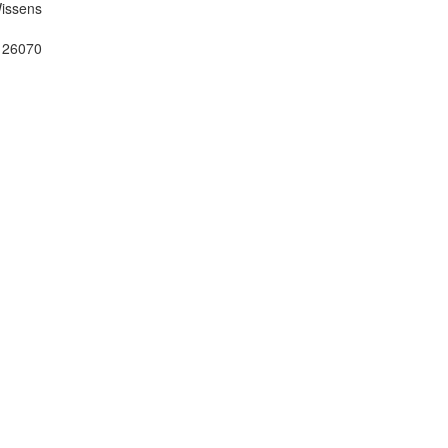
Wissens
, 26070