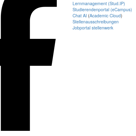
Lernmanagement (Stud.IP)
Studierendenportal (eCampus)
Chat AI
(
Academic Cloud
)
Stellenausschreibungen
Jobportal stellenwerk