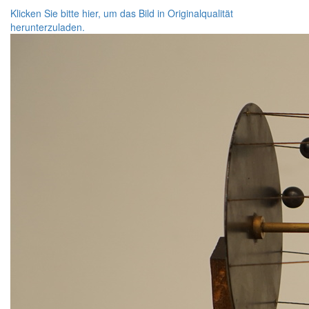
Klicken Sie bitte hier, um das Bild in Originalqualität
herunterzuladen.