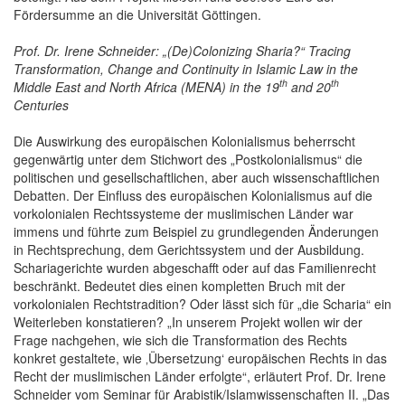
Fördersumme an die Universität Göttingen.
Prof. Dr. Irene Schneider: „
(De)Colonizing Sharia?
“
Tracing
Transformation, Change and Continuity in Islamic Law in the
th
th
Middle East and North Africa (MENA) in the 19
and 20
Centuries
Die Auswirkung des europäischen Kolonialismus beherrscht
gegenwärtig unter dem Stichwort des „Postkolonialismus“ die
politischen und gesellschaftlichen, aber auch wissenschaftlichen
Debatten. Der Einfluss des europäischen Kolonialismus auf die
vorkolonialen Rechtssysteme der muslimischen Länder war
immens und führte zum Beispiel zu grundlegenden Änderungen
in Rechtsprechung, dem Gerichtssystem und der Ausbildung.
Schariagerichte wurden abgeschafft oder auf das Familienrecht
beschränkt. Bedeutet dies einen kompletten Bruch mit der
vorkolonialen Rechtstradition? Oder lässt sich für „die Scharia“ ein
Weiterleben konstatieren? „In unserem Projekt wollen wir der
Frage nachgehen, wie sich die Transformation des Rechts
konkret gestaltete, wie ‚Übersetzung‘ europäischen Rechts in das
Recht der muslimischen Länder erfolgte“, erläutert Prof. Dr. Irene
Schneider vom Seminar für Arabistik/Islamwissenschaften II. „Das