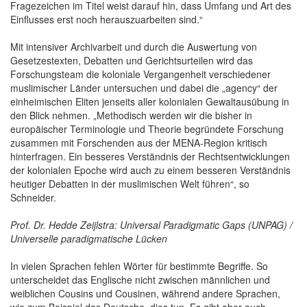
Fragezeichen im Titel weist darauf hin, dass Umfang und Art des
Einflusses erst noch herauszuarbeiten sind.“
Mit intensiver Archivarbeit und durch die Auswertung von
Gesetzestexten, Debatten und Gerichtsurteilen wird das
Forschungsteam die koloniale Vergangenheit verschiedener
muslimischer Länder untersuchen und dabei die „agency“ der
einheimischen Eliten jenseits aller kolonialen Gewaltausübung in
den Blick nehmen. „Methodisch werden wir die bisher in
europäischer Terminologie und Theorie begründete Forschung
zusammen mit Forschenden aus der MENA-Region kritisch
hinterfragen. Ein besseres Verständnis der Rechtsentwicklungen
der kolonialen Epoche wird auch zu einem besseren Verständnis
heutiger Debatten in der muslimischen Welt führen“, so
Schneider.
Prof. Dr. Hedde Zeijlstra: Universal Paradigmatic Gaps (UNPAG) /
Universelle paradigmatische Lücken
In vielen Sprachen fehlen Wörter für bestimmte Begriffe. So
unterscheidet das Englische nicht zwischen männlichen und
weiblichen Cousins und Cousinen, während andere Sprachen,
wie zum Beispiel das Deutsche, dies tun. Es gibt aber auch