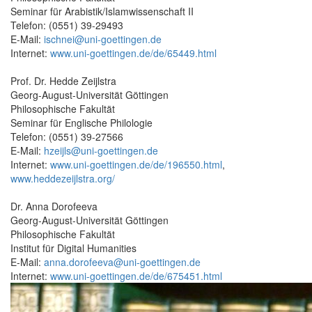
Seminar für Arabistik/Islamwissenschaft II
Telefon: (0551) 39-29493
E-Mail:
ischnei@uni-goettingen.de
Internet:
www.uni-goettingen.de/de/65449.html
Prof. Dr. Hedde Zeijlstra
Georg-August-Universität Göttingen
Philosophische Fakultät
Seminar für Englische Philologie
Telefon: (0551) 39-27566
E-Mail:
hzeijls@uni-goettingen.de
Internet:
www.uni-goettingen.de/de/196550.html
,
www.heddezeijlstra.org/
Dr. Anna Dorofeeva
Georg-August-Universität Göttingen
Philosophische Fakultät
Institut für Digital Humanities
E-Mail:
anna.dorofeeva@uni-goettingen.de
Internet:
www.uni-goettingen.de/de/675451.html