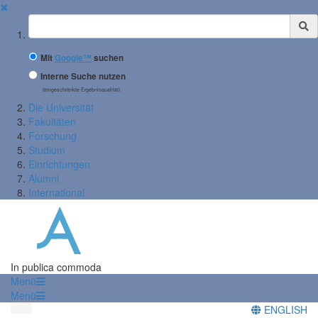
✖
Suchbegriff
Mit
Google™
suchen
Interne Suche nutzen
(eingeschränkte Ergebnisqualität)
Die Universität
Fakultäten
Forschung
Studium
Einrichtungen
Alumni
International
In publica commoda
Menü
Menü
ENGLISH