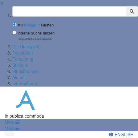
✖
Suchbegriff
Mit
Google™
suchen
Interne Suche nutzen
(eingeschränkte Ergebnisqualität)
Die Universität
Fakultäten
Forschung
Studium
Einrichtungen
Alumni
International
In publica commoda
Menü
Menü
ENGLISH