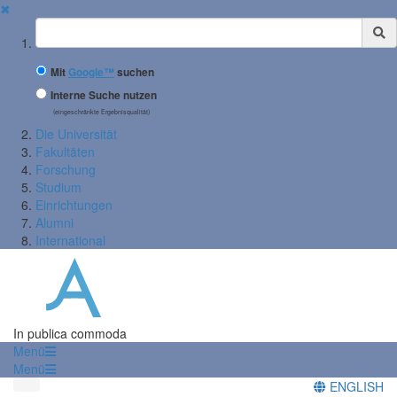
✖
Suchbegriff
Mit
Google™
suchen
Interne Suche nutzen
(eingeschränkte Ergebnisqualität)
Die Universität
Fakultäten
Forschung
Studium
Einrichtungen
Alumni
International
In publica commoda
Menü
Menü
ENGLISH