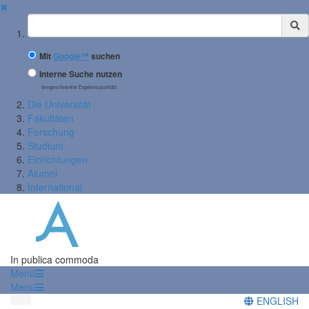
✖
Suchbegriff
Mit
Google™
suchen
Interne Suche nutzen
(eingeschränkte Ergebnisqualität)
Die Universität
Fakultäten
Forschung
Studium
Einrichtungen
Alumni
International
In publica commoda
Menü
Menü
ENGLISH