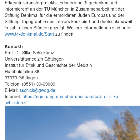
Erkenntnistransferprojekts „Erinnern heißt gedenken und
informieren“ an der TU München in Zusammenarbeit mit der
Stiftung Denkmal für die ermordeten Juden Europas und der
Stiftung Topographie des Terrors konzipiert und deutschlandweit
in zahlreichen Städten gezeigt. Weitere Informationen sind unter
www.t4-denkmal.de/Start
zu finden.
Kontakt:
Prof. Dr. Silke Schicktanz
Universitätsmedizin Göttingen
Institut für Ethik und Geschichte der Medizin
Humboldtallee 36
37073 Göttingen
Telefon: (0551) 39-69009
E-Mail:
sschick@gwdg.de
Internet:
https://egm.umg.eu/ueber-uns/team/prof-dr-silke-
schicktanz/