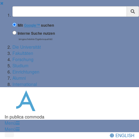
✖
Suchbegriff
Mit
Google™
suchen
Interne Suche nutzen
(eingeschränkte Ergebnisqualität)
Die Universität
Fakultäten
Forschung
Studium
Einrichtungen
Alumni
International
In publica commoda
Menü
Menü
ENGLISH