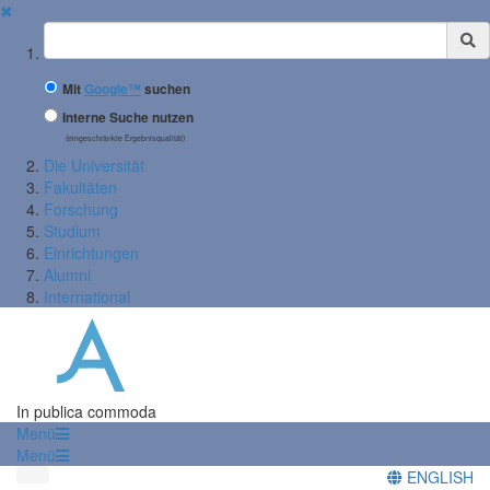
✖
Suchbegriff
Mit
Google™
suchen
Interne Suche nutzen
(eingeschränkte Ergebnisqualität)
Die Universität
Fakultäten
Forschung
Studium
Einrichtungen
Alumni
International
In publica commoda
Menü
Menü
ENGLISH