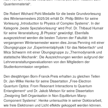
Quantenmaterial“.
Die Robert Wichard Pohl-Medaille für die beste Grundvorlesung
des Wintersemesters 2025/26 erhält Dr. Philip Bittihn für seine
Vorlesung „Introduction to Physics of Complex Systems“. In der
Kategorie „beste Spezialvorlesung“ wird Prof. Dr. Thibaud Humair
für seine Veranstaltung „B Physics“ gewürdigt. Ebenfalls
ausgezeichnet werden die besten Tutoren der Fakultät: Im
vergangenen Wintersemester waren dies Jonas Penning mit einer
Übungsgruppe zur „Experimentalphysik I für das Nebenfach“ und
Mica Schwarm mit einer Übungsgruppe zu „Thermodynamik und
statistische Mechanik“. Die Auszeichnungen werden aufgrund der
Lehrveranstaltungsevaluationen von den Mitgliedern der
Studienkommission vergeben.
Den diesjährigen Born-Franck-Preis erhalten zu gleichen Teilen
Dr. Jan-Wilke Henke für seine Dissertation „Free-Electron
Quantum Optics: From Resonant Interactions to Quantum
Entanglement“ und Dr. Jakob Metson für seine Dissertation
„Designing Self-Organisation in Non-Equilibrium Many-
Component Systems“. Henke untersuchte in seiner Doktorarbeit,
wie freie Elektronen und Licht effektiv gekoppelt werden können.