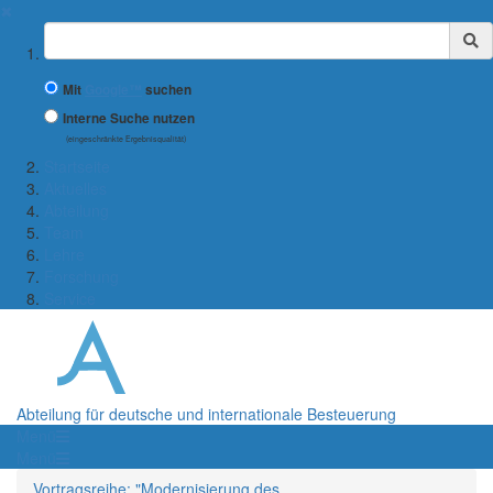
✖
Suchbegriff
Mit
Google™
suchen
Interne Suche nutzen
(eingeschränkte Ergebnisqualität)
Startseite
Aktuelles
Abteilung
Team
Lehre
Forschung
Service
Abteilung für deutsche und internationale Besteuerung
Menü
Menü
Vortragsreihe: "Modernisierung des