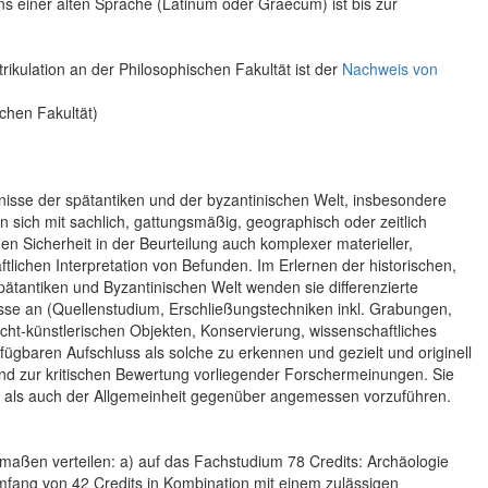
 einer alten Sprache (Latinum oder Graecum) ist bis zur
trikulation an der Philosophischen Fakultät ist der
Nachweis von
chen Fakultät)
nisse der spätantiken und der byzantinischen Welt, insbesondere
en sich mit sachlich, gattungsmäßig, geographisch oder zeitlich
 Sicherheit in der Beurteilung auch komplexer materieller,
tlichen Interpretation von Befunden. Im Erlernen der historischen,
pätantiken und Byzantinischen Welt wenden sie differenzierte
se an (Quellenstudium, Erschließungstechniken inkl. Grabungen,
icht-künstlerischen Objekten, Konservierung, wissenschaftliches
gbaren Aufschluss als solche zu erkennen und gezielt und originell
und zur kritischen Bewertung vorliegender Forschermeinungen. Sie
m als auch der Allgemeinheit gegenüber angemessen vorzuführen.
maßen verteilen: a) auf das Fachstudium 78 Credits: Archäologie
fang von 42 Credits in Kombination mit einem zulässigen