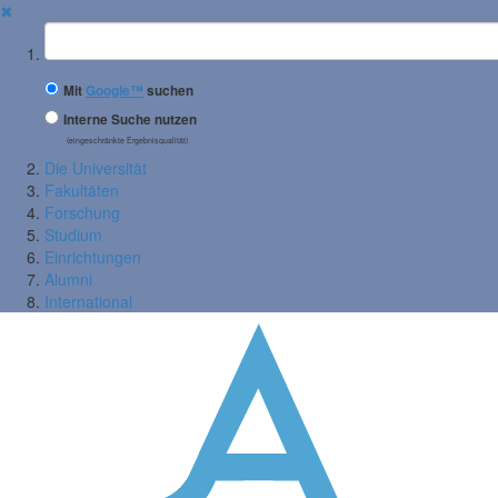
✖
Suchbegriff
Mit
Google™
suchen
Interne Suche nutzen
(eingeschränkte Ergebnisqualität)
Die Universität
Fakultäten
Forschung
Studium
Einrichtungen
Alumni
International