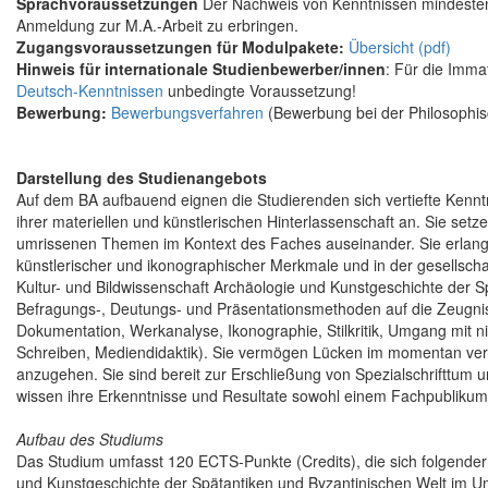
Sprachvoraussetzungen
Der Nachweis von Kenntnissen mindestens
Anmeldung zur M.A.-Arbeit zu erbringen.
Zugangsvoraussetzungen für Modulpakete:
Übersicht (pdf)
Hinweis für internationale Studienbewerber/innen
: Für die Imma
Deutsch-Kenntnissen
unbedingte Voraussetzung!
Bewerbung:
Bewerbungsverfahren
(Bewerbung bei der Philosophis
Darstellung des Studienangebots
Auf dem BA aufbauend eignen die Studierenden sich vertiefte Kennt
ihrer materiellen und künstlerischen Hinterlassenschaft an. Sie setz
umrissenen Themen im Kontext des Faches auseinander. Sie erlangen
künstlerischer und ikonographischer Merkmale und in der gesellschaf
Kultur- und Bildwissenschaft Archäologie und Kunstgeschichte der S
Befragungs-, Deutungs- und Präsentationsmethoden auf die Zeugnis
Dokumentation, Werkanalyse, Ikonographie, Stilkritik, Umgang mit n
Schreiben, Mediendidaktik). Sie vermögen Lücken im momentan verfü
anzugehen. Sie sind bereit zur Erschließung von Spezialschrifttum 
wissen ihre Erkenntnisse und Resultate sowohl einem Fachpubliku
Aufbau des Studiums
Das Studium umfasst 120 ECTS-Punkte (Credits), die sich folgender
und Kunstgeschichte der Spätantiken und Byzantinischen Welt im Um