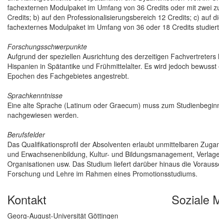
fachexternen Modulpaket im Umfang von 36 Credits oder mit zwei z
Credits; b) auf den Professionalisierungsbereich 12 Credits; c) auf d
fachexternes Modulpaket im Umfang von 36 oder 18 Credits studier
Forschungsschwerpunkte
Aufgrund der speziellen Ausrichtung des derzeitigen Fachvertreters
Hispanien in Spätantike und Frühmittelalter. Es wird jedoch bewuss
Epochen des Fachgebietes angestrebt.
Sprachkenntnisse
Eine alte Sprache (Latinum oder Graecum) muss zum Studienbeginn
nachgewiesen werden.
Berufsfelder
Das Qualifikationsprofil der Absolventen erlaubt unmittelbaren Zug
und Erwachsenenbildung, Kultur- und Bildungsmanagement, Verlage,
Organisationen usw. Das Studium liefert darüber hinaus die Vorausse
Forschung und Lehre im Rahmen eines Promotionsstudiums.
Kontakt
Soziale 
Georg-August-Universität Göttingen