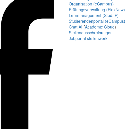
Organisation (eCampus)
Prüfungsverwaltung (FlexNow)
Lernmanagement (Stud.IP)
Studierendenportal (eCampus)
Chat AI
(
Academic Cloud
)
Stellenausschreibungen
Jobportal stellenwerk