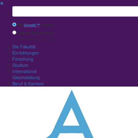
✖
Suchbegriff
Mit
Google™
suchen
Interne Suche nutzen
(eingeschränkte Ergebnisqualität)
Die Fakultät
Einrichtungen
Forschung
Studium
International
Gleichstellung
Beruf & Karriere