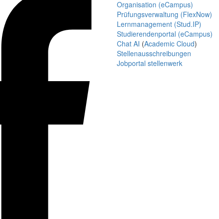
Organisation (eCampus)
Prüfungsverwaltung (FlexNow)
Lernmanagement (Stud.IP)
Studierendenportal (eCampus)
Chat AI
(
Academic Cloud
)
Stellenausschreibungen
Jobportal stellenwerk