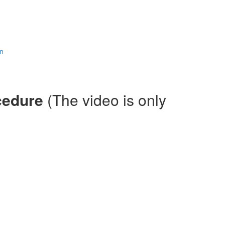
en
cedure
(The video is only