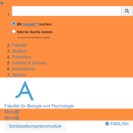
✖
Suchbegriff
Mit
Google™
suchen
Interne Suche nutzen
(eingeschränkte Ergebnisqualität)
Fakultät
Studium
Promotion
Institute & Zentren
International
Service
Fakultät für Biologie und Psychologie
Menü
Menü
ENGLISH
Schlüsselkompetenzmodule