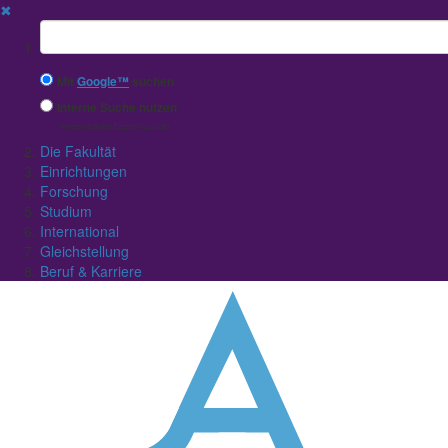
✖
Suchbegriff
Mit
Google™
suchen
Interne Suche nutzen
(eingeschränkte Ergebnisqualität)
Die Fakultät
Einrichtungen
Forschung
Studium
International
Gleichstellung
Beruf & Karriere