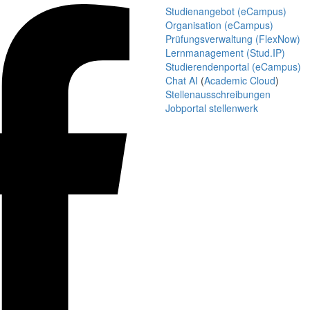
Studienangebot (eCampus)
Organisation (eCampus)
Prüfungsverwaltung (FlexNow)
Lernmanagement (Stud.IP)
Studierendenportal (eCampus)
Chat AI
(
Academic Cloud
)
Stellenausschreibungen
Jobportal stellenwerk