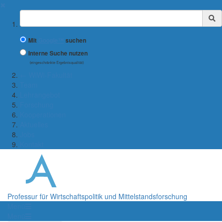
✖
Suchbegriff
Mit
Google™
suchen
Interne Suche nutzen
(eingeschränkte Ergebnisqualität)
← WiWi-Fakultät
Team
Lehrangebot
Forschung
Kooperationen
Aktuelles
Jobs
Kontakt
Professur für Wirtschaftspolitik und Mittelstandsforschung
Menü
Menü