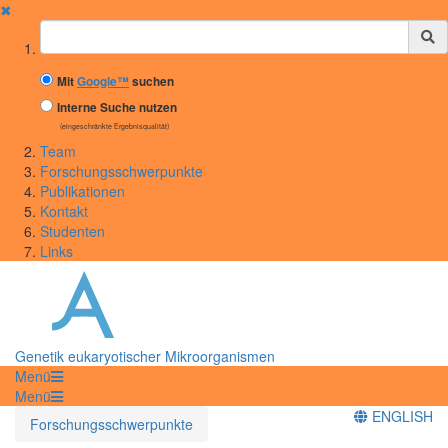
✖
Suchbegriff
Mit
Google™
suchen
Interne Suche nutzen
(eingeschränkte Ergebnisqualität)
Team
Forschungsschwerpunkte
Publikationen
Kontakt
Studenten
Links
Genetik eukaryotischer Mikroorganismen
Menü
Menü
ENGLISH
Forschungsschwerpunkte