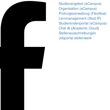
Studienangebot (eCampus)
Organisation (eCampus)
Prüfungsverwaltung (FlexNow)
Lernmanagement (Stud.IP)
Studierendenportal (eCampus)
Chat AI
(
Academic Cloud
)
Stellenausschreibungen
Jobportal stellenwerk