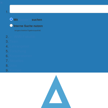
✖
Suchbegriff
Mit
Google™
suchen
Interne Suche nutzen
(eingeschränkte Ergebnisqualität)
← WiWi-Fakultät
Team
Lehrangebot
Forschung
Kooperationen
Aktuelles
Jobs
Kontakt