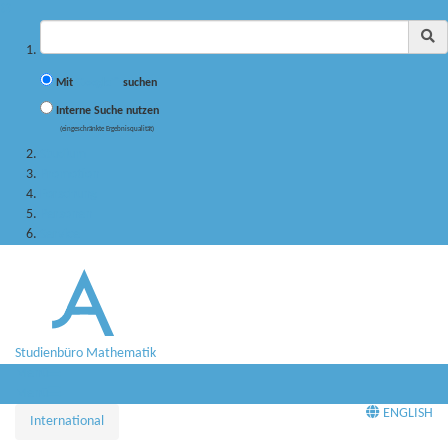
✖
Suchbegriff
Mit
Google™
suchen
Interne Suche nutzen
(eingeschränkte Ergebnisqualität)
Studium
Promotion
Forschung
Personen
Service
Studienbüro Mathematik
Menü
Menü
ENGLISH
International