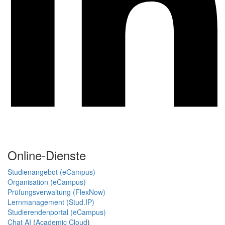
Online-Dienste
Studienangebot (eCampus)
Organisation (eCampus)
Prüfungsverwaltung (FlexNow)
Lernmanagement (Stud.IP)
Studierendenportal (eCampus)
Chat AI
(
Academic Cloud
)