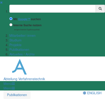
✖
Suchbegriff
Mit
Google™
suchen
Interne Suche nutzen
(eingeschränkte Ergebnisqualität)
Mitarbeiter/-innen
Studium
Projekte
Publikationen
Aktuelles / Archiv
Abteilung Verfahrenstechnik
Menü
Menü
ENGLISH
Publikationen