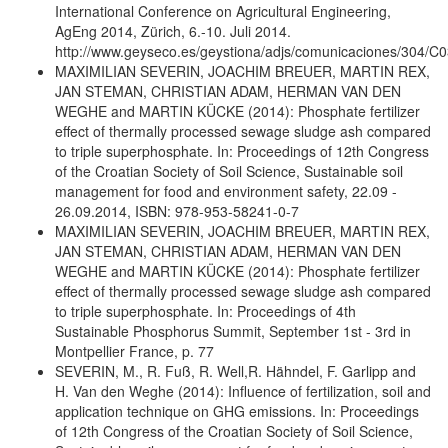
International Conference on Agricultural Engineering,
AgEng 2014, Zürich, 6.-10. Juli 2014.
http://www.geyseco.es/geystiona/adjs/comunicaciones/304/C
MAXIMILIAN SEVERIN, JOACHIM BREUER, MARTIN REX,
JAN STEMAN, CHRISTIAN ADAM, HERMAN VAN DEN
WEGHE and MARTIN KÜCKE (2014): Phosphate fertilizer
effect of thermally processed sewage sludge ash compared
to triple superphosphate. In: Proceedings of 12th Congress
of the Croatian Society of Soil Science, Sustainable soil
management for food and environment safety, 22.09 -
26.09.2014, ISBN: 978-953-58241-0-7
MAXIMILIAN SEVERIN, JOACHIM BREUER, MARTIN REX,
JAN STEMAN, CHRISTIAN ADAM, HERMAN VAN DEN
WEGHE and MARTIN KÜCKE (2014): Phosphate fertilizer
effect of thermally processed sewage sludge ash compared
to triple superphosphate. In: Proceedings of 4th
Sustainable Phosphorus Summit, September 1st - 3rd in
Montpellier France, p. 77
SEVERIN, M., R. Fuß, R. Well,R. Hähndel, F. Garlipp and
H. Van den Weghe (2014): Influence of fertilization, soil and
application technique on GHG emissions. In: Proceedings
of 12th Congress of the Croatian Society of Soil Science,