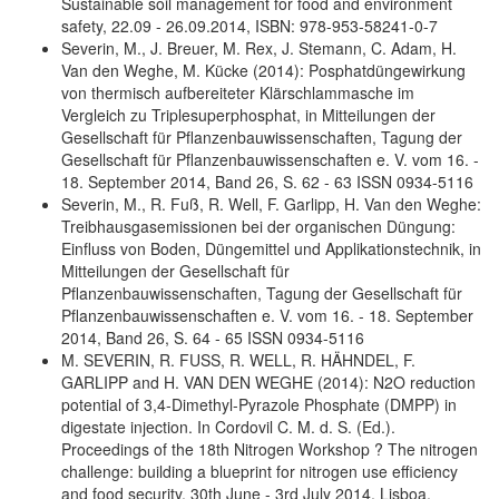
Sustainable soil management for food and environment
safety, 22.09 - 26.09.2014, ISBN: 978-953-58241-0-7
Severin, M., J. Breuer, M. Rex, J. Stemann, C. Adam, H.
Van den Weghe, M. Kücke (2014): Posphatdüngewirkung
von thermisch aufbereiteter Klärschlammasche im
Vergleich zu Triplesuperphosphat, in Mitteilungen der
Gesellschaft für Pflanzenbauwissenschaften, Tagung der
Gesellschaft für Pflanzenbauwissenschaften e. V. vom 16. -
18. September 2014, Band 26, S. 62 - 63 ISSN 0934-5116
Severin, M., R. Fuß, R. Well, F. Garlipp, H. Van den Weghe:
Treibhausgasemissionen bei der organischen Düngung:
Einfluss von Boden, Düngemittel und Applikationstechnik, in
Mitteilungen der Gesellschaft für
Pflanzenbauwissenschaften, Tagung der Gesellschaft für
Pflanzenbauwissenschaften e. V. vom 16. - 18. September
2014, Band 26, S. 64 - 65 ISSN 0934-5116
M. SEVERIN, R. FUSS, R. WELL, R. HÄHNDEL, F.
GARLIPP and H. VAN DEN WEGHE (2014): N2O reduction
potential of 3,4-Dimethyl-Pyrazole Phosphate (DMPP) in
digestate injection. In Cordovil C. M. d. S. (Ed.).
Proceedings of the 18th Nitrogen Workshop ? The nitrogen
challenge: building a blueprint for nitrogen use efficiency
and food security. 30th June - 3rd July 2014, Lisboa,