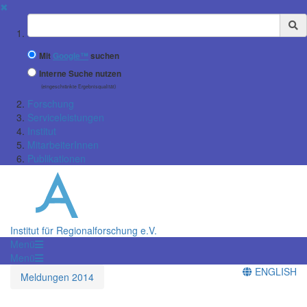
✖
Suchbegriff
Mit
Google™
suchen
Interne Suche nutzen
(eingeschränkte Ergebnisqualität)
Forschung
Serviceleistungen
Institut
MitarbeiterInnen
Publikationen
Institut für Regionalforschung e.V.
Menü
Menü
ENGLISH
Meldungen 2014