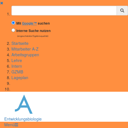
✖
Suchbegriff
Mit
Google™
suchen
Interne Suche nutzen
(eingeschränkte Ergebnisqualität)
Startseite
Mitarbeiter A-Z
Arbeitsgruppen
Lehre
Intern
GZMB
Lageplan
Entwicklungsbiologie
Menü