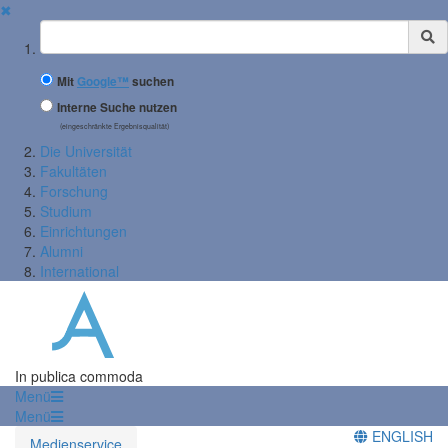
✖
Suchbegriff
Mit
Google™
suchen
Interne Suche nutzen
(eingeschränkte Ergebnisqualität)
Die Universität
Fakultäten
Forschung
Studium
Einrichtungen
Alumni
International
In publica commoda
Menü
Menü
ENGLISH
Medienservice