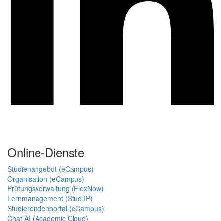
Online-Dienste
Studienangebot (eCampus)
Organisation (eCampus)
Prüfungsverwaltung (FlexNow)
Lernmanagement (Stud.IP)
Studierendenportal (eCampus)
Chat AI
(
Academic Cloud
)