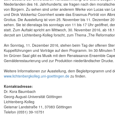
Niederlanden des 16. Jahrhunderts; sie fragen nach den moralischen
von Bürgern. Zu sehen sind unter anderem Werke von Lucas van Le
und Dirck Volckertsz Coornhert sowie das Erasmus-Porträt von Alb
Grotius. Die Ausstellung ist vom 25. November bis 11. Dezember 20
sehen. Sie ist dienstags bis sonntags von 11 bis 17 Uhr geöffnet, der E
statt. Zum Auftakt spricht am Mittwoch, 30. November 2016, ab 18.1
derzeit am Lichtenberg-Kolleg forscht, zum Thema „The Reformati
Am Sonntag, 11. Dezember 2016, stehen beim Tag der offenen Stern
Kuppelführungen und Vorträge auf dem Programm. Im 30-Minuten-Tak
Im Grünen Saal gibt es Musik mit dem Renaissance-Ensemble Capell
Gemälderestaurierung und zur Produktion niederländischer Drucke.
Weitere Informationen zur Ausstellung, dem Begleitprogramm und de
www.lichtenbergkolleg.uni-goettingen.de
zu finden.
Kontaktadresse:
Dr. Kora Baumbach
Georg-August-Universität Göttingen
Lichtenberg-Kolleg
Geismar Landstraße 11, 37083 Göttingen
Telefon (0551) 39-10751