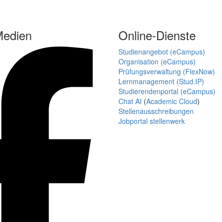
Medien
Online-Dienste
Studienangebot (eCampus)
Organisation (eCampus)
Prüfungsverwaltung (FlexNow)
Lernmanagement (Stud.IP)
Studierendenportal (eCampus)
Chat AI
(
Academic Cloud
)
Stellenausschreibungen
Jobportal stellenwerk