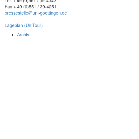
Tel. + 49 (0)551 / 39-4342
Fax + 49 (0)551 / 39-4251
pressestelle@uni-goettingen.de
Lageplan (UniTour)
Archiv