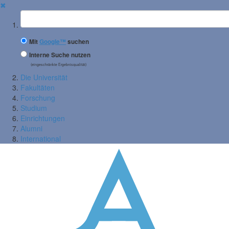
✖
Suchbegriff
Mit
Google™
suchen
Interne Suche nutzen
(eingeschränkte Ergebnisqualität)
Die Universität
Fakultäten
Forschung
Studium
Einrichtungen
Alumni
International