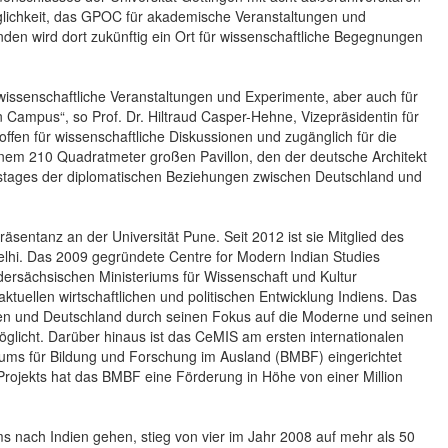
öglichkeit, das GPOC für akademische Veranstaltungen und
nden wird dort zukünftig ein Ort für wissenschaftliche Begegnungen
issenschaftliche Veranstaltungen und Experimente, aber auch für
Campus“, so Prof. Dr. Hiltraud Casper-Hehne, Vizepräsidentin für
offen für wissenschaftliche Diskussionen und zugänglich für die
n einem 210 Quadratmeter großen Pavillon, den der deutsche Architekt
hrestages der diplomatischen Beziehungen zwischen Deutschland und
räsentanz an der Universität Pune. Seit 2012 ist sie Mitglied des
lhi. Das 2009 gegründete Centre for Modern Indian Studies
edersächsischen Ministeriums für Wissenschaft und Kultur
aktuellen wirtschaftlichen und politischen Entwicklung Indiens. Das
dien und Deutschland durch seinen Fokus auf die Moderne und seinen
möglicht. Darüber hinaus ist das CeMIS am ersten internationalen
riums für Bildung und Forschung im Ausland (BMBF) eingerichtet
Projekts hat das BMBF eine Förderung in Höhe von einer Million
s nach Indien gehen, stieg von vier im Jahr 2008 auf mehr als 50