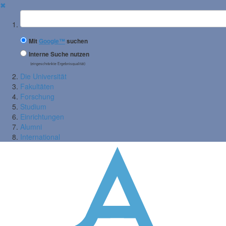
✖
Suchbegriff
Mit
Google™
suchen
Interne Suche nutzen
(eingeschränkte Ergebnisqualität)
Die Universität
Fakultäten
Forschung
Studium
Einrichtungen
Alumni
International