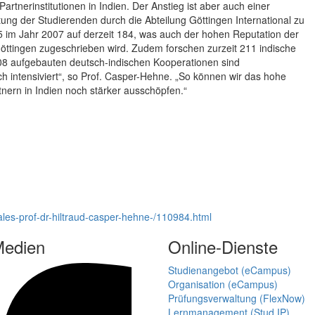
tnerinstitutionen in Indien. Der Anstieg ist aber auch einer
tung der Studierenden durch die Abteilung Göttingen International zu
45 im Jahr 2007 auf derzeit 184, was auch der hohen Reputation der
öttingen zugeschrieben wird. Zudem forschen zurzeit 211 indische
008 aufgebauten deutsch-indischen Kooperationen sind
 intensiviert“, so Prof. Casper-Hehne. „So können wir das hohe
nern in Indien noch stärker ausschöpfen.“
ales-prof-dr-hiltraud-casper-hehne-/110984.html
Medien
Online-Dienste
Studienangebot (eCampus)
Organisation (eCampus)
Prüfungsverwaltung (FlexNow)
Lernmanagement (Stud.IP)