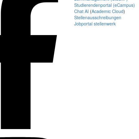
Studierendenportal (eCampus)
Chat AI
(
Academic Cloud
)
Stellenausschreibungen
Jobportal stellenwerk