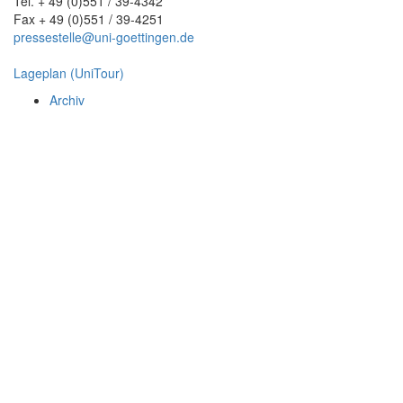
Tel. + 49 (0)551 / 39-4342
Fax + 49 (0)551 / 39-4251
pressestelle@uni-goettingen.de
Lageplan (UniTour)
Archiv