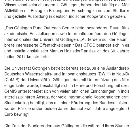
Wissenschaftseinrichtungen in Göttingen, haben dort künftig die M
Aktivitäten mit Bezug zu Bildung und Forschung zu nutzen. Studiere
und gezielte Ausbildung in deutsch-indischer Kooperation geboten.
„Das Göttingen Pune Outreach Center bietet besonderen Raum für w
akademische Ausstellungen sowie Informationen über den Göttingen 
Internationales der Universität Göttingen. „Außerdem soll der Raum 
breite interessierte Öffentlichkeit sein.“ Das GPOC befindet sich i
und Installationskünstler Markus Heinsdorff anlässlich des 60. Ja
Indien 2011 konstruierte.
Die Universität Göttingen betreibt bereits seit 2008 eine Auslandsrep
Deutschen Wissenschafts- und Innovationshauses (DWIH) in Neu-De
(CeMIS) der Universität in Göttingen, das mit Unterstützung des Ni
eingerichtet wurde, beschäftigt sich in Lehre und Forschung mit der 
CeMIS unterscheidet sich von vielen ähnlichen Einrichtungen in In
interdisziplinären Ansatz, der viele internationale Kooperationen er
Studienkolleg beteiligt, das mit einer Förderung des Bundesministe
wurde. Für die ersten beiden Jahre des auf zwölf Jahre angelegten 
Euro bewilligt.
Die Zahl der Studierenden aus Göttingen, die während ihres Studium