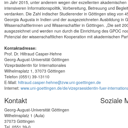
im Jahr 2015, unter anderem wegen der exzellenten akademischen Par
intensiveren Informationspolitik, Vorbereitung, Betreuung und Beglei
verdanken. Die Zahl indischer Studierender in Göttingen stieg von 
Georgia Augusta in Indien und der ausgezeichneten Ausbildung in G
Wissenschaftlerinnen und Wissenschaftler in Göttingen. „Die seit 2
ausgezeichnet und werden nun durch die Einrichtung des GPOC noch
Potenzial der wissenschaftlichen Kooperation mit akademischen Part
Kontaktadresse:
Prof. Dr. Hiltraud Casper-Hehne
Georg-August-Universität Göttingen
Vizepräsidentin für Internationales
Wilhelmsplatz 1, 37073 Göttingen
Telefon (0551) 39-13110
E-Mail:
hiltraud.casper-hehne@zvw.uni-goettingen.de
Internet:
www.uni-goettingen.de/de/vizepraesidentin-fuer-internation
Kontakt
Soziale 
Georg-August-Universität Göttingen
Wilhelmsplatz 1 (Aula)
37073 Göttingen
Tel. 0551 39-0