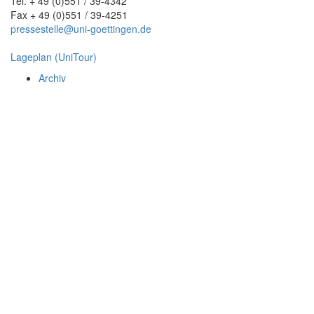
Tel. + 49 (0)551 / 39-4342
Fax + 49 (0)551 / 39-4251
pressestelle@uni-goettingen.de
Lageplan (UniTour)
Archiv