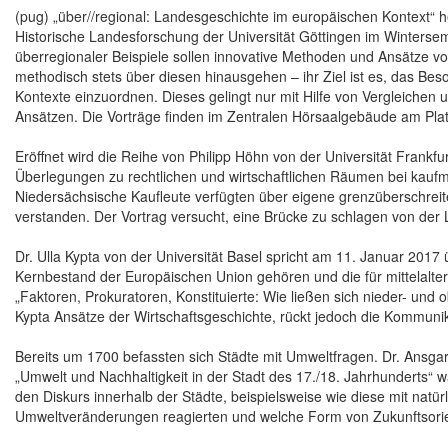
(pug) „über//regional: Landesgeschichte im europäischen Kontext“ heiß
Historische Landesforschung der Universität Göttingen im Winterse
überregionaler Beispiele sollen innovative Methoden und Ansätze v
methodisch stets über diesen hinausgehen – ihr Ziel ist es, das Be
Kontexte einzuordnen. Dieses gelingt nur mit Hilfe von Vergleiche
Ansätzen. Die Vorträge finden im Zentralen Hörsaalgebäude am Platz
Eröffnet wird die Reihe von Philipp Höhn von der Universität Frankf
Überlegungen zu rechtlichen und wirtschaftlichen Räumen bei kaufm
Niedersächsische Kaufleute verfügten über eigene grenzüberschreite
verstanden. Der Vortrag versucht, eine Brücke zu schlagen von der 
Dr. Ulla Kypta von der Universität Basel spricht am 11. Januar 2017
Kernbestand der Europäischen Union gehören und die für mittelalterl
„Faktoren, Prokuratoren, Konstituierte: Wie ließen sich nieder- und
Kypta Ansätze der Wirtschaftsgeschichte, rückt jedoch die Kommunik
Bereits um 1700 befassten sich Städte mit Umweltfragen. Dr. Ansga
„Umwelt und Nachhaltigkeit in der Stadt des 17./18. Jahrhunderts
den Diskurs innerhalb der Städte, beispielsweise wie diese mit natü
Umweltveränderungen reagierten und welche Form von Zukunftsorien