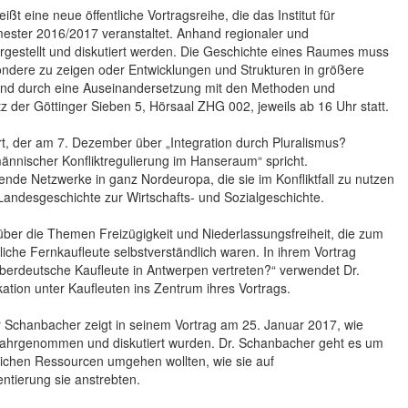
t eine neue öffentliche Vortragsreihe, die das Institut für
mester 2016/2017 veranstaltet. Anhand regionaler und
orgestellt und diskutiert werden. Die Geschichte eines Raumes muss
sondere zu zeigen oder Entwicklungen und Strukturen in größere
n und durch eine Auseinandersetzung mit den Methoden und
 der Göttinger Sieben 5, Hörsaal ZHG 002, jeweils ab 16 Uhr statt.
urt, der am 7. Dezember über „Integration durch Pluralismus?
ännischer Konfliktregulierung im Hanseraum“ spricht.
nde Netzwerke in ganz Nordeuropa, die sie im Konfliktfall zu nutzen
Landesgeschichte zur Wirtschafts- und Sozialgeschichte.
 über die Themen Freizügigkeit und Niederlassungsfreiheit, die zum
iche Fernkaufleute selbstverständlich waren. In ihrem Vortrag
 oberdeutsche Kaufleute in Antwerpen vertreten?“ verwendet Dr.
ation unter Kaufleuten ins Zentrum ihres Vortrags.
r Schanbacher zeigt in seinem Vortrag am 25. Januar 2017, wie
“ wahrgenommen und diskutiert wurden. Dr. Schanbacher geht es um
rlichen Ressourcen umgehen wollten, wie sie auf
tierung sie anstrebten.