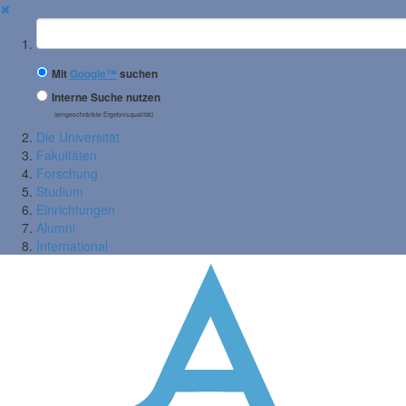
✖
Suchbegriff
Mit
Google™
suchen
Interne Suche nutzen
(eingeschränkte Ergebnisqualität)
Die Universität
Fakultäten
Forschung
Studium
Einrichtungen
Alumni
International