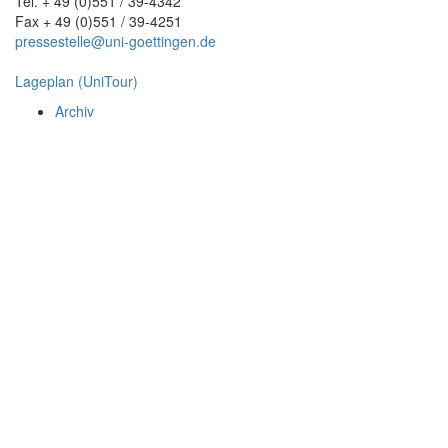
Tel. + 49 (0)551 / 39-4342
Fax + 49 (0)551 / 39-4251
pressestelle@uni-goettingen.de
Lageplan (UniTour)
Archiv