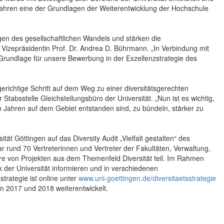
 Jahren eine der Grundlagen der Weiterentwicklung der Hochschule
ngen des gesellschaftlichen Wandels und stärken die
ge Vizepräsidentin Prof. Dr. Andrea D. Bührmann. „In Verbindung mit
e Grundlage für unsere Bewerbung in der Exzellenzstrategie des
lgerichtige Schritt auf dem Weg zu einer diversitätsgerechten
r Stabsstelle Gleichstellungsbüro der Universität. „Nun ist es wichtig,
 Jahren auf dem Gebiet entstanden sind, zu bündeln, stärker zu
ät Göttingen auf das Diversity Audit „Vielfalt gestalten“ des
 rund 70 Vertreterinnen und Vertreter der Fakultäten, Verwaltung,
re von Projekten aus dem Themenfeld Diversität teil. Im Rahmen
k der Universität informieren und in verschiedenen
strategie ist online unter
www.uni-goettingen.de/diversitaetsstrategie
n 2017 und 2018 weiterentwickelt.