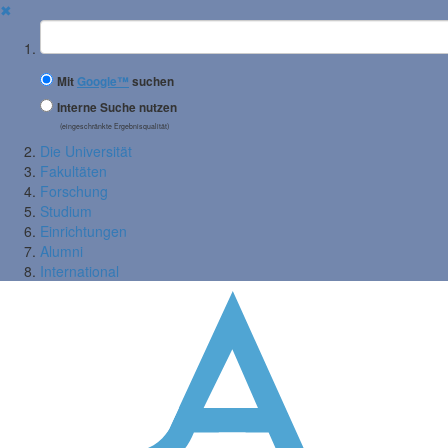
✖
Suchbegriff
Mit
Google™
suchen
Interne Suche nutzen
(eingeschränkte Ergebnisqualität)
Die Universität
Fakultäten
Forschung
Studium
Einrichtungen
Alumni
International