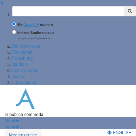
✖
Suchbegriff
Mit
Google™
suchen
Interne Suche nutzen
(eingeschränkte Ergebnisqualität)
Die Universität
Fakultäten
Forschung
Studium
Einrichtungen
Alumni
International
In publica commoda
Menü
Menü
ENGLISH
Medienservice