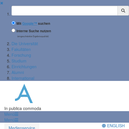
✖
Suchbegriff
Mit
Google™
suchen
Interne Suche nutzen
(eingeschränkte Ergebnisqualität)
Die Universität
Fakultäten
Forschung
Studium
Einrichtungen
Alumni
International
In publica commoda
Menü
Menü
ENGLISH
Medienservice