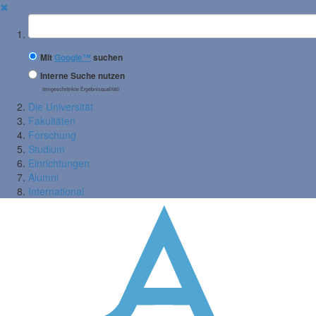
✖
Suchbegriff
Mit
Google™
suchen
Interne Suche nutzen
(eingeschränkte Ergebnisqualität)
Die Universität
Fakultäten
Forschung
Studium
Einrichtungen
Alumni
International