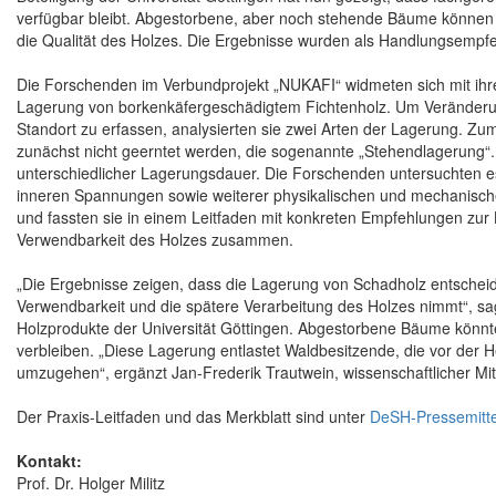
verfügbar bleibt. Abgestorbene, aber noch stehende Bäume können z
die Qualität des Holzes. Die Ergebnisse wurden als Handlungsempfehl
Die Forschenden im Verbundprojekt „NUKAFI“ widmeten sich mit ihre
Lagerung von borkenkäfergeschädigtem Fichtenholz. Um Veränderun
Standort zu erfassen, analysierten sie zwei Arten der Lagerung. Zu
zunächst nicht geerntet werden, die sogenannte „Stehendlagerung“
unterschiedlicher Lagerungsdauer. Die Forschenden untersuchten es 
inneren Spannungen sowie weiterer physikalischen und mechanische
und fassten sie in einem Leitfaden mit konkreten Empfehlungen zur
Verwendbarkeit des Holzes zusammen.
„Die Ergebnisse zeigen, dass die Lagerung von Schadholz entscheiden
Verwendbarkeit und die spätere Verarbeitung des Holzes nimmt“, sagt 
Holzprodukte der Universität Göttingen. Abgestorbene Bäume könnt
verbleiben. „Diese Lagerung entlastet Waldbesitzende, die vor de
umzugehen“, ergänzt Jan-Frederik Trautwein, wissenschaftlicher Mita
Der Praxis-Leitfaden und das Merkblatt sind unter
DeSH-Pressemitte
Kontakt:
Prof. Dr. Holger Militz