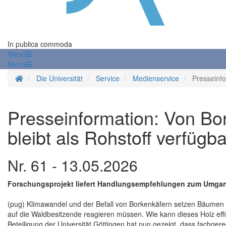
In publica commoda
Menü
Menü
Startseite
Die Universität
Service
Medienservice
Presseinf
Presseinformation: Von Bo
bleibt als Rohstoff verfügba
Nr. 61 - 13.05.2026
Forschungsprojekt liefert Handlungsempfehlungen zum Umgan
(pug) Klimawandel und der Befall von Borkenkäfern setzen Bäumen
auf die Waldbesitzende reagieren müssen. Wie kann dieses Holz effi
Beteiligung der Universität Göttingen hat nun gezeigt, dass fachge