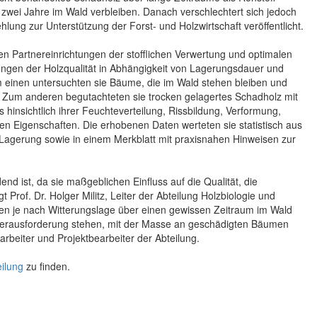
wei Jahre im Wald verbleiben. Danach verschlechtert sich jedoch
ung zur Unterstützung der Forst- und Holzwirtschaft veröffentlicht.
n Partnereinrichtungen der stofflichen Verwertung und optimalen
gen der Holzqualität in Abhängigkeit von Lagerungsdauer und
m einen untersuchten sie Bäume, die im Wald stehen bleiben und
. Zum anderen begutachteten sie trocken gelagertes Schadholz mit
hinsichtlich ihrer Feuchteverteilung, Rissbildung, Verformung,
n Eigenschaften. Die erhobenen Daten werteten sie statistisch aus
 Lagerung sowie in einem Merkblatt mit praxisnahen Hinweisen zur
d ist, da sie maßgeblichen Einfluss auf die Qualität, die
Prof. Dr. Holger Militz, Leiter der Abteilung Holzbiologie und
en je nach Witterungslage über einen gewissen Zeitraum im Wald
r Herausforderung stehen, mit der Masse an geschädigten Bäumen
rbeiter und Projektbearbeiter der Abteilung.
ilung
zu finden.