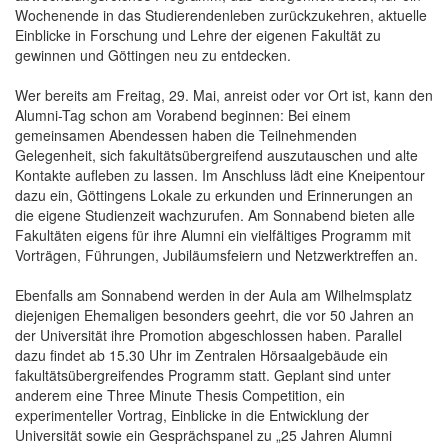
Wochenende in das Studierendenleben zurückzukehren, aktuelle
Einblicke in Forschung und Lehre der eigenen Fakultät zu
gewinnen und Göttingen neu zu entdecken.
Wer bereits am Freitag, 29. Mai, anreist oder vor Ort ist, kann den
Alumni-Tag schon am Vorabend beginnen: Bei einem
gemeinsamen Abendessen haben die Teilnehmenden
Gelegenheit, sich fakultätsübergreifend auszutauschen und alte
Kontakte aufleben zu lassen. Im Anschluss lädt eine Kneipentour
dazu ein, Göttingens Lokale zu erkunden und Erinnerungen an
die eigene Studienzeit wachzurufen. Am Sonnabend bieten alle
Fakultäten eigens für ihre Alumni ein vielfältiges Programm mit
Vorträgen, Führungen, Jubiläumsfeiern und Netzwerktreffen an.
Ebenfalls am Sonnabend werden in der Aula am Wilhelmsplatz
diejenigen Ehemaligen besonders geehrt, die vor 50 Jahren an
der Universität ihre Promotion abgeschlossen haben. Parallel
dazu findet ab 15.30 Uhr im Zentralen Hörsaalgebäude ein
fakultätsübergreifendes Programm statt. Geplant sind unter
anderem eine Three Minute Thesis Competition, ein
experimenteller Vortrag, Einblicke in die Entwicklung der
Universität sowie ein Gesprächspanel zu „25 Jahren Alumni