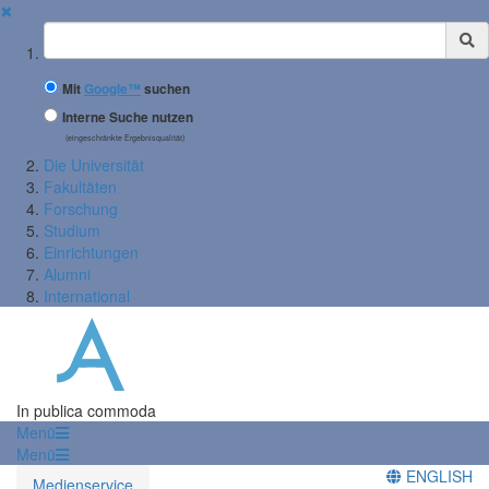
✖
Suchbegriff
Mit
Google™
suchen
Interne Suche nutzen
(eingeschränkte Ergebnisqualität)
Die Universität
Fakultäten
Forschung
Studium
Einrichtungen
Alumni
International
In publica commoda
Menü
Menü
ENGLISH
Medienservice