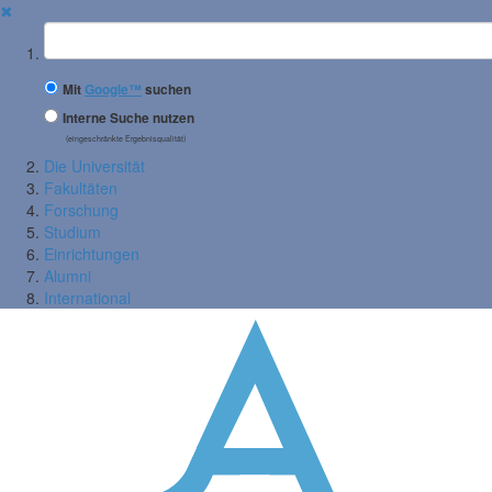
✖
Suchbegriff
Mit
Google™
suchen
Interne Suche nutzen
(eingeschränkte Ergebnisqualität)
Die Universität
Fakultäten
Forschung
Studium
Einrichtungen
Alumni
International