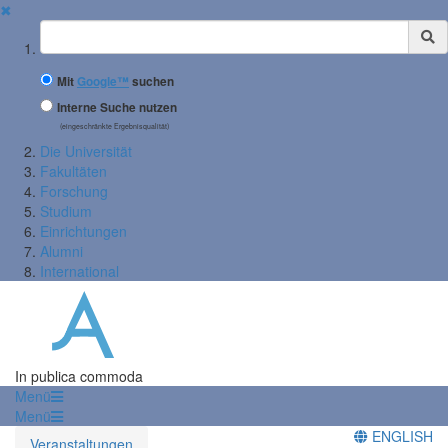
✖
Suchbegriff
Mit
Google™
suchen
Interne Suche nutzen
(eingeschränkte Ergebnisqualität)
Die Universität
Fakultäten
Forschung
Studium
Einrichtungen
Alumni
International
In publica commoda
Menü
Menü
ENGLISH
Veranstaltungen