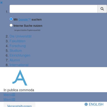
✖
Suchbegriff
Mit
Google™
suchen
Interne Suche nutzen
(eingeschränkte Ergebnisqualität)
Die Universität
Fakultäten
Forschung
Studium
Einrichtungen
Alumni
International
In publica commoda
Menü
Menü
ENGLISH
Veranstaltungen